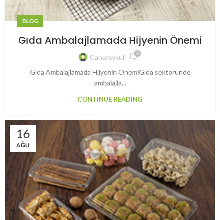
BLOG
Gıda Ambalajlamada Hijyenin Önemi
0
Caneraykul
Gıda Ambalajlamada Hijyenin ÖnemiGıda sektöründe
ambalajla...
CONTINUE READING
16
AĞU