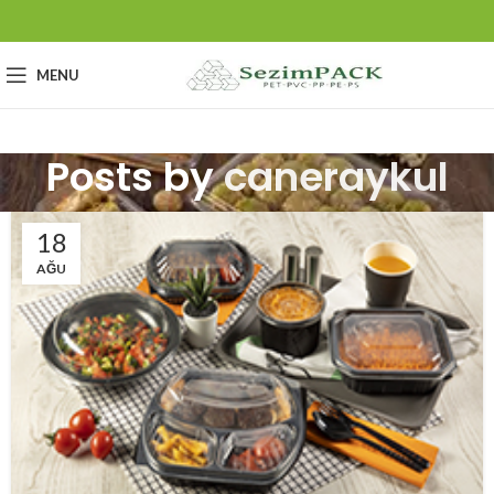
MENU
Posts by
caneraykul
18
AĞU