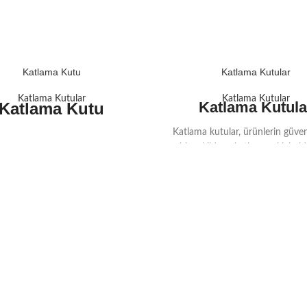
Katlama Kutu
Katlama Kutular
Katlama Kutular
Katlama Kutular
Katlama Kutula
Katlama Kutu
Katlama kutular, ürünlerin güvenl
bir şekilde paketlenmesi için id
ambalaj çözümüdür. Dayanıklı y
kolay kullanımı ve estetik görü
çeşitli sektörlerde sıklıkla tercih
Sezimpack olarak, katlama 
üretiminde kaliteli malzemel
profesyonel işçilikle size en iyi 
sunuyoruz.