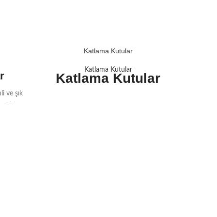
Katlama Kutular
Katlama Kutular
r
Katlama Kutular
i ve şık
eal bir
apısı,
nümü ile
 edilir.
kutu
er ve
çözümleri