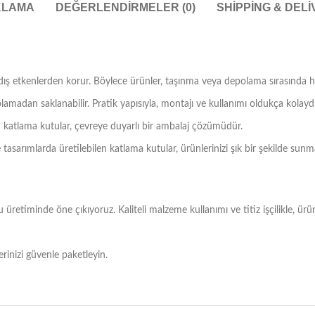
KLAMA
DEĞERLENDIRMELER (0)
SHIPPING & DEL
 dış etkenlerden korur. Böylece ürünler, taşınma veya depolama sırasında 
plamadan saklanabilir. Pratik yapısıyla, montajı ve kullanımı oldukça kolaydı
 katlama kutular, çevreye duyarlı bir ambalaj çözümüdür.
 tasarımlarda üretilebilen katlama kutular, ürünlerinizi şık bir şekilde sunm
etiminde öne çıkıyoruz. Kaliteli malzeme kullanımı ve titiz işçilikle, ürünl
erinizi güvenle paketleyin.