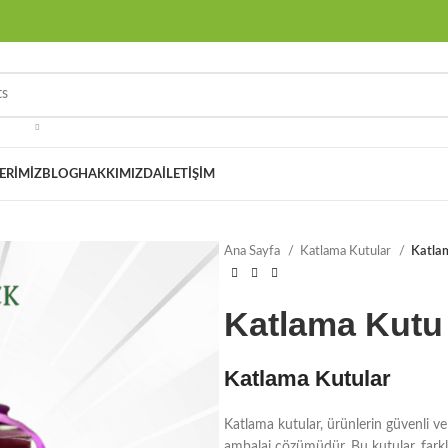
ERIMIZ
BLOG
HAKKIMIZDA
İLETIŞIM
Ana Sayfa
Katlama Kutular
Katla
Katlama Kutu
Katlama Kutular
Katlama kutular, ürünlerin güvenli ve 
ambalaj çözümüdür. Bu kutular, farklı