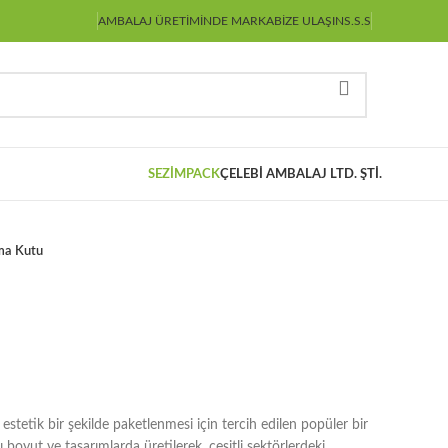
AMBALAJ ÜRETIMINDE MARKA
BIZE ULAŞIN
S.S.S
SEZİMPACK
ÇELEBİ AMBALAJ LTD. ŞTİ.
ma Kutu
estetik bir şekilde paketlenmesi için tercih edilen popüler bir
 boyut ve tasarımlarda üretilerek, çeşitli sektörlerdeki