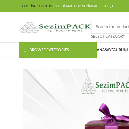
ENGLISH
COUNTRY
ÇELEBİ AMBALAJ SEZİMPACK LTD. ŞTİ.
SELECT CATEGORY
BROWSE CATEGORIES
ANASAYFA
ÜRÜNL